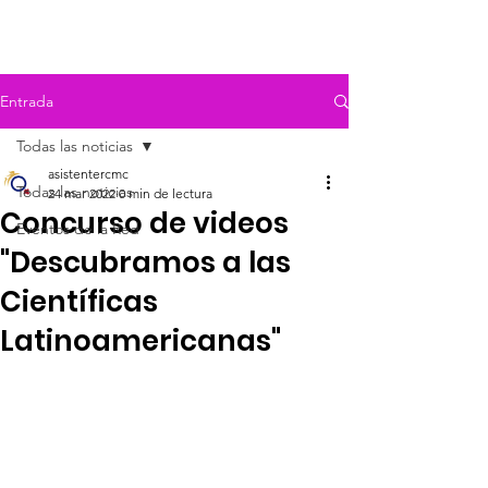
Entrada
Todas las noticias
asistentercmc
Todas las noticias
24 mar 2022
0 min de lectura
Concurso de videos
Eventos de la Red
"Descubramos a las
Científicas
Latinoamericanas"