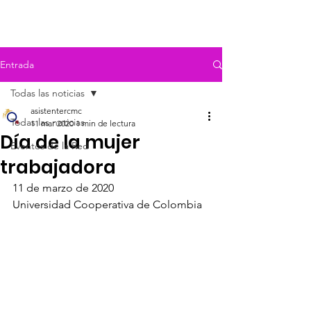
Entrada
Todas las noticias
asistentercmc
Todas las noticias
11 mar 2020
1 min de lectura
Día de la mujer
Eventos de la Red
trabajadora
11 de marzo de 2020
Universidad Cooperativa de Colombia 