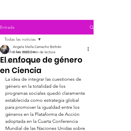
Entrada
Todas las noticias
Angela Stella Camacho Beltrán
Todas las noticias
3 nov 2022
2 min de lectura
El enfoque de género
Eventos de la Red
en Ciencia
La idea de integrar las cuestiones de 
género en la totalidad de los 
programas sociales quedó claramente 
establecida como estrategia global 
para promover la igualdad entre los 
géneros en la Plataforma de Acción 
adoptada en la Cuarta Conferencia 
Mundial de las Naciones Unidas sobre 