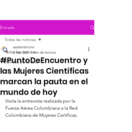
Entrada
Todas las noticias
asistentercmc
Todas las noticias
3 mar 2021
1 min de lectura
#PuntoDeEncuentro y
Eventos de la Red
las Mujeres Científicas
marcan la pauta en el
mundo de hoy
Visita la entrevista realizada por la 
Fuerza Aérea Colombiana a la Red 
Colombiana de Mujeres Certificas. 