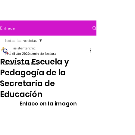
Entrada
Todas las noticias
asistentercmc
Todas las noticias
5 abr 2022
1 min de lectura
Revista Escuela y
Eventos de la Red
Pedagogía de la
Secretaría de
Educación
Enlace en la imagen