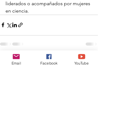
liderados o acompañados por mujeres 
en ciencia.
Ver todo
Entradas recientes
Email
Facebook
YouTube