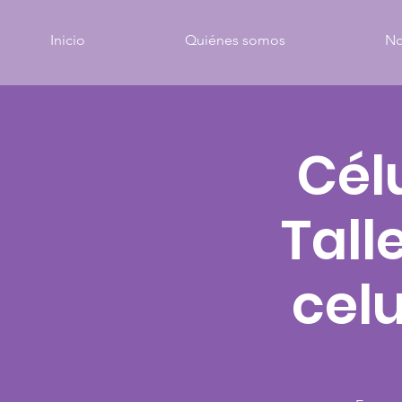
Inicio
Quiénes somos
No
Célu
Tall
celu