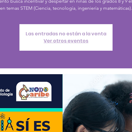
ento busca incentivar y despertar en niñas de los grados 8 y 9 el
en temas STEM (Ciencia, tecnología, ingeniería y matemáticas).
Las entradas no están a la venta
Ver otros eventos