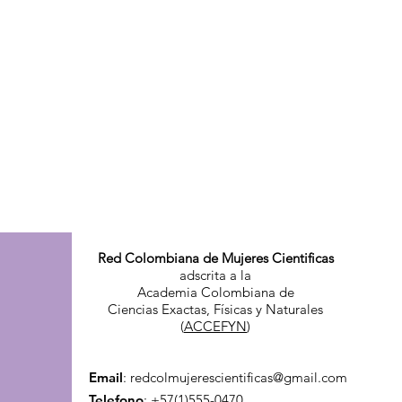
Red Colombiana de Mujeres Cientificas
adscrita a la
Academia Colombiana de
Ciencias Exactas, Físicas y Naturales
(
ACCEFYN
)
Email
:
redcolmujerescientificas@gmail.com
Telefono
: +57(1)555-0470