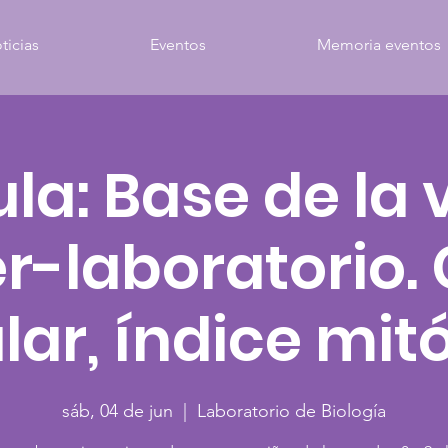
ticias
Eventos
Memoria eventos
la: Base de la 
er-laboratorio. 
lar, índice mit
sáb, 04 de jun
  |  
Laboratorio de Biología