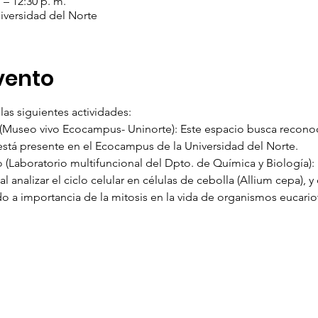
 – 12:30 p. m.
iversidad del Norte
vento
 las siguientes actividades:
(Museo vivo Ecocampus- Uninorte): Este espacio busca reconocer
stá presente en el Ecocampus de la Universidad del Norte. 
o (Laboratorio multifuncional del Dpto. de Química y Biología): 
analizar el ciclo celular en células de cebolla (Allium cepa), y c
do a importancia de la mitosis en la vida de organismos eucario