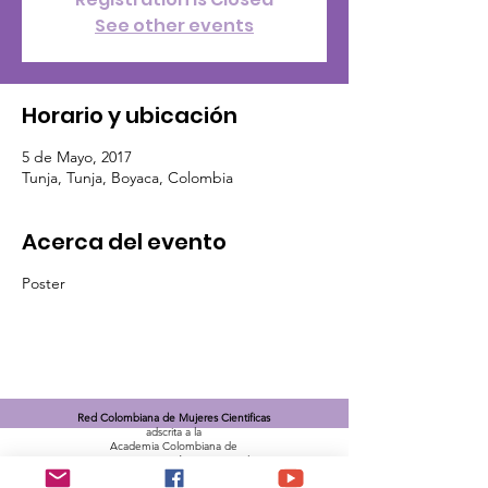
See other events
Horario y ubicación
5 de Mayo, 2017
Tunja, Tunja, Boyaca, Colombia
Acerca del evento
Poster
Red Colombiana de Mujeres Cientificas
adscrita a la
Academia Colombiana de
Ciencias Exactas, Físicas y Naturales
(
ACCEFYN
)