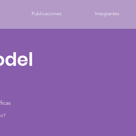
Publicaciones
Integrantes
odel
ficas
io?