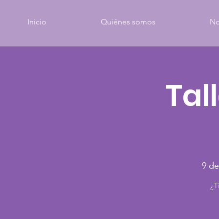
Inicio
Quiénes somos
No
Tal
9 de
¿T