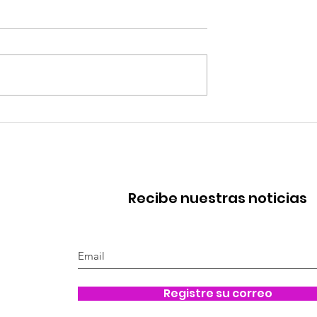
 de una
🎙️ Una década tejiendo 
d que impulsa
legado de las mujeres 
go de las
la ciencia colombiana
 la ciencia
Recibe nuestras noticias
Registre su correo