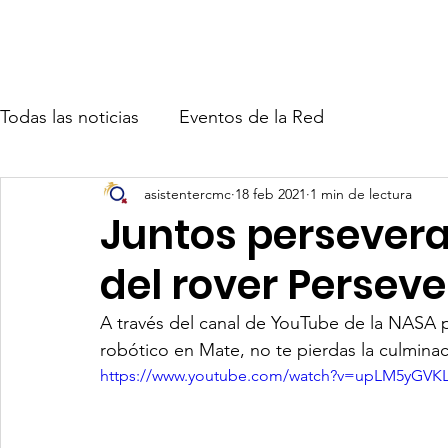
Inicio
Quiénes somos
No
Todas las noticias
Eventos de la Red
asistentercmc
18 feb 2021
1 min de lectura
Juntos perseveram
del rover Persev
A través del canal de YouTube de la NASA p
robótico en Mate, no te pierdas la culminaci
https://www.youtube.com/watch?v=upLM5yGVKL