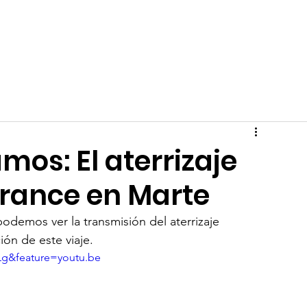
ticias
Eventos
Memoria eventos
os: El aterrizaje
erance en Marte
odemos ver la transmisión del aterrizaje 
ón de este viaje. 
g&feature=youtu.be