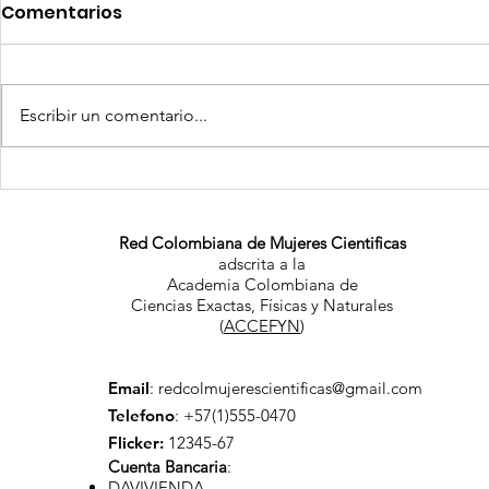
Comentarios
Escribir un comentario...
¡Vuelve Científica en tu
Haz parte
Colegio! Inscripciones
comunida
abiertas para el segundo
el lideraz
Red Colombiana de Mujeres Cientificas
adscrita a la
semestre de 2026
mujeres en
Academia Colombiana de
Ciencias Exactas, Físicas y Naturales
(
ACCEFYN
)
Email
:
redcolmujerescientificas@gmail.com
Telefono
: +57(1)555-0470
Flicker:
12345-67
Cuenta Bancaria
:
DAVIVIENDA