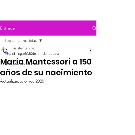
Entrada
Todas las noticias
asistentercmc
Todas las noticias
31 ago 2020
2 min de lectura
María Montessori a 150
Eventos de la Red
años de su nacimiento
Actualizado:
6 nov 2020