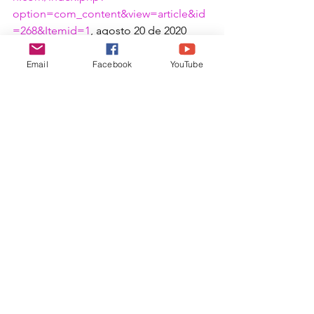
option=com_content&view=article&id
=268&Itemid=1
, agosto 20 de 2020
- Figueroa A. “Método Montessori: sus 
8 principios educativos”. En Psicología 
Email
Facebook
YouTube
y mente. Pedagogía educativa y 
desarrollo. 
https//psicologiaymente.com/desarroll
o/metodo-montessori, agosto 18 de 
2020.
Ver todo
Entradas recientes