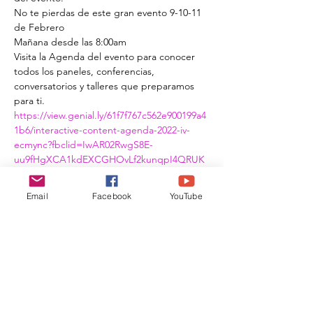
No te pierdas de este gran evento 9-10-11 
de Febrero
Mañana desde las 8:00am
Visita la Agenda del evento para conocer 
todos los paneles, conferencias, 
conversatorios y talleres que preparamos 
para ti. 
https://view.genial.ly/61f7f767c562e900199a4
1b6/interactive-content-agenda-2022-iv-
ecmync?fbclid=IwAR02RwgS8E-
uu9fHgXCA1kdEXCGHOvLf2kunqpI4QRUK
GJCM4V1XqgnWKqc
Email
Facebook
YouTube
Colombian Network of Scientific Women
affiliated to the
Colombian Academy of
Exact, Physical and Natural Sciences
(
ACCEFYN
)
Email
:
redcolmujerescientificas@gmail.com
Phone
:
+57 (1) 555-0470
Flicker:
12345-67
Bank Account
: