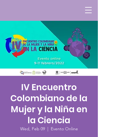
IV Encuentro
Colombiano de la
Mujer y la Niña en
la Ciencia
Wed, Feb 09
  |  
Evento Online