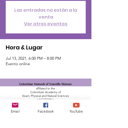
Las entradas no están a la
venta
Ver otros eventos
Hora & Lugar
Jul 13, 2021, 6:00 PM – 8:00 PM
Evento online
Colombian Network of Scientific Women
affiliated to the
Colombian Academy of
Exact, Physical and Natural Sciences
(
ACCEFYN
)
Email
:
redcolmujerescientificas@gmail.com
Phone
:
+57 (1) 555-0470
Email
Facebook
YouTube
Flicker:
12345-67
Bank Account
:
DAVIVIENDA
Savings account
0099 0029 6436